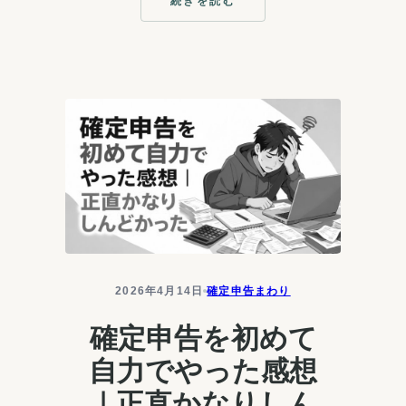
続きを読む
の？」。そんな基本すら分からない
:
税
まま、開業届だけ…
理
士
は
必
要？
自
分
で
や
る
か
頼
む
か
の
2026年4月14日
確定申告まわり
判
断
確定申告を初めて
基
準
自力でやった感想
｜正直かなりしん