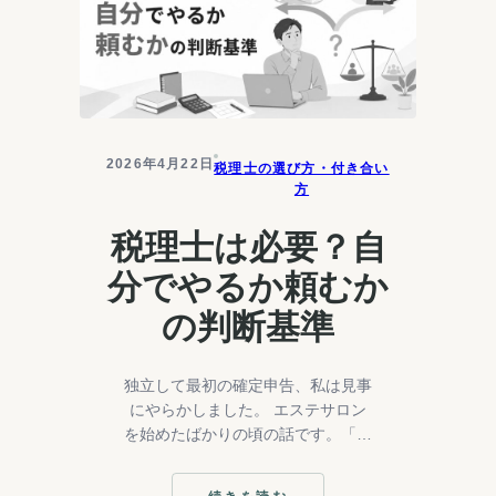
は
ど
こ
ま
で
OK？
グ
レ
2026年4月22日
税理士の選び方・付き合い
ー
方
ゾ
ー
税理士は必要？自
ン
の
分でやるか頼むか
考
え
の判断基準
方
独立して最初の確定申告、私は見事
にやらかしました。 エステサロン
を始めたばかりの頃の話です。「経
費って何をどこまで入れていい
の？」「青色申告って何が違う