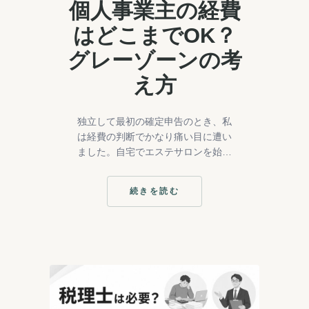
個人事業主の経費
はどこまでOK？
グレーゾーンの考
え方
独立して最初の確定申告のとき、私
は経費の判断でかなり痛い目に遭い
ました。自宅でエステサロンを始め
たばかりの頃です。化粧品は経費？
自宅の電気代は？お客さんとのラン
続きを読む
チは？わからないことだらけで、結
:
個
局「たぶ…
人
事
業
主
の
経
費