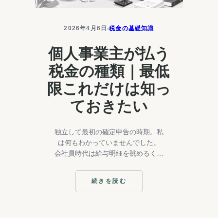
た
感
想
2026年4月6日
税金の基礎知識
｜
正
個人事業主が払う
直
か
税金の種類｜最低
な
り
限これだけは知っ
し
ん
ておきたい
ど
か
っ
独立して最初の確定申告の時期。私
た
は何もわかっていませんでした。
会社員時代は給与明細を眺めるくら
いで、税金のことなんて考えたこと
もなかった。それが独立した途端、
続きを読む
「所得税」「住民税」「事業税」と
:
個
聞いたこ…
人
事