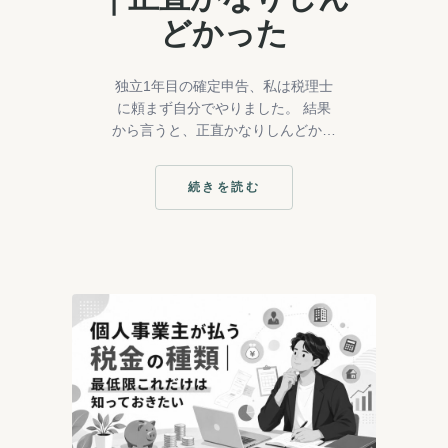
どかった
独立1年目の確定申告、私は税理士
に頼まず自分でやりました。 結果
から言うと、正直かなりしんどかっ
たです。 私はエステサロンを経営
しています。30代で会社を辞め
続きを読む
て、自宅の一室でプライベートサロ
:
確
ンを始めま…
定
申
告
を
初
め
て
自
力
で
や
っ