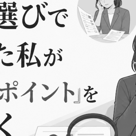
は
い
く
ら？
個
人
事
業
主
の
場
合