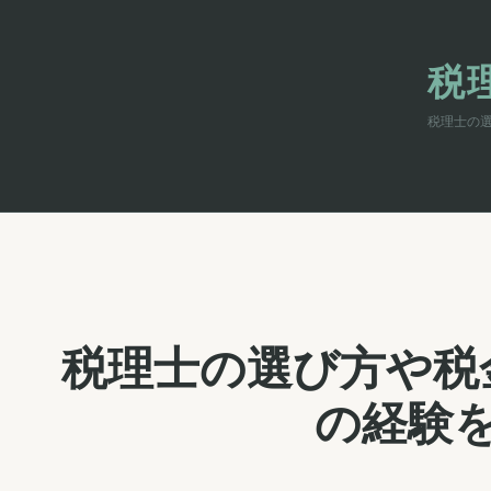
内
容
を
税
ス
キ
税理士の
ッ
プ
税理士の選び方や税
の経験