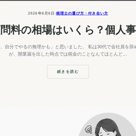
2026年6月6日
税理士の選び方・付き合い方
顧問料の相場はいくら？個人事
、自分でやるの無理かも」と思いました。 私は30代で会社員を
が、開業届を出した時点では税金のことなんてほとんど…
続きを読む
:
税
理
士
の
顧
問
料
の
相
場