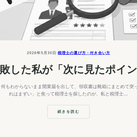
2026年5月30日
税理士の選び方・付き合い方
敗した私が「次に見たポイ
。何もわからないまま開業届を出して、領収書は靴箱にまとめて突
れはまずい」と焦って税理士を探したのが、私と税理士…
続きを読む
:
税
理
士