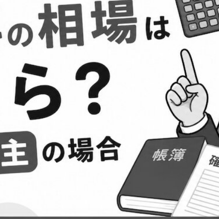
る
べ
き
こ
と