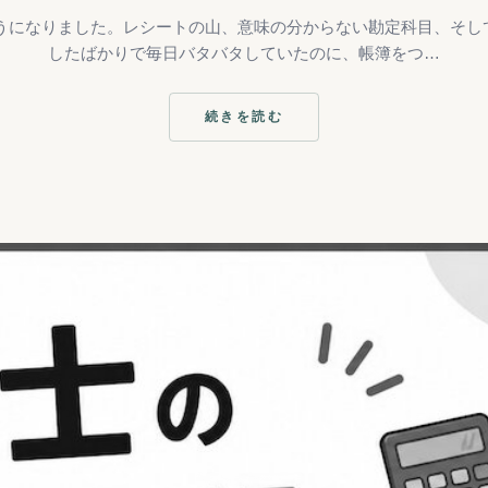
うになりました。レシートの山、意味の分からない勘定科目、そしてe
したばかりで毎日バタバタしていたのに、帳簿をつ…
続きを読む
:
税
理
士
に
丸
投
げ
し
て
い
い
こ
と・
自
分
で
や