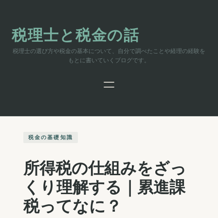
内
容
を
税理士と税金の話
ス
キ
税理士の選び方や税金の基本について、自分で調べたことや経理の経験を
ッ
もとに書いていくブログです。
プ
税金の基礎知識
所得税の仕組みをざっ
くり理解する｜累進課
税ってなに？