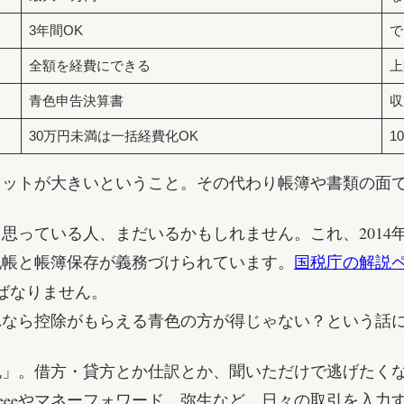
3年間OK
で
全額を経費にできる
上
青色申告決算書
収
30万円未満は一括経費化OK
1
リットが大きいということ。その代わり帳簿や書類の面
思っている人、まだいるかもしれません。これ、2014
記帳と帳簿保存が義務づけられています。
国税庁の解説
ばなりません。
れなら控除がもらえる青色の方が得じゃない？という話
記」。借方・貸方とか仕訳とか、聞いただけで逃げたく
reeeやマネーフォワード、弥生など、日々の取引を入