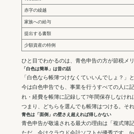
赤字の繰越
家族への給与
提出する書類
少額資産の特例
ひと目でわかるのは、青色申告の方が節税メ
「白色は簡単」は昔の話
「白色なら帳簿つけなくていいんでしょ？」と
今は白色申告でも、事業を行うすべての人に
れ・経費を帳簿に記録して7年間保存しなけれ
つまり、どちらを選んでも帳簿はつける。そ
青色は「面倒」の壁さえ超えれば得しかない
青色申告が敬遠される最大の理由は「複式簿
ただ、今はクラウド会計ソフトが優秀です。f