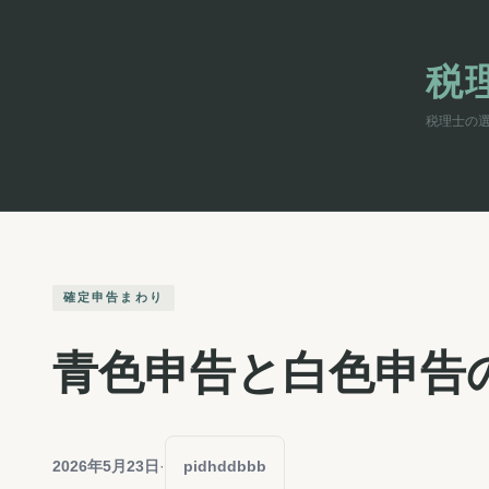
内
容
を
税
ス
キ
税理士の
ッ
プ
確定申告まわり
青色申告と白色申告
2026年5月23日
·
pidhddbbb