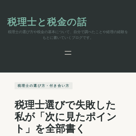
内
容
を
税理士と税金の話
ス
キ
税理士の選び方や税金の基本について、自分で調べたことや経理の経験を
ッ
もとに書いていくブログです。
プ
税理士の選び方・付き合い方
税理士選びで失敗した
私が「次に見たポイン
ト」を全部書く