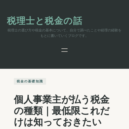
内
容
を
税理士と税金の話
ス
キ
税理士の選び方や税金の基本について、自分で調べたことや経理の経験を
ッ
もとに書いていくブログです。
プ
税金の基礎知識
個人事業主が払う税金
の種類｜最低限これだ
けは知っておきたい