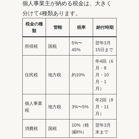
個人事業主が納める税金は、大きく
分けて4種類あります。
税金の種
管轄
税率
納付時期
類
5%〜
翌年3月
所得税
国税
45%
15日まで
年4回（6
月・8
住民税
地方税
約10%
月・10
月・1
月）
年2回（8
個人事業
地方税
3%〜5%
月・11
税
月）
10%（軽
翌年3月
消費税
国税
減8%）
末まで