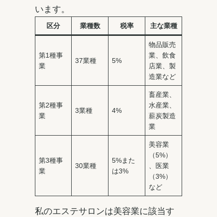
います。
区分
業種数
税率
主な業種
物品販売
第1種事
業、飲食
37業種
5%
業
店業、製
造業など
畜産業、
第2種事
水産業、
3業種
4%
業
薪炭製造
業
美容業
（5%）
第3種事
5%また
30業種
、医業
業
は3%
（3%）
など
私のエステサロンは美容業に該当す